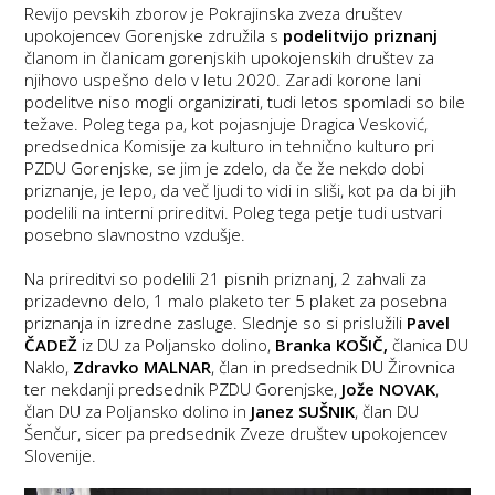
Revijo pevskih zborov je Pokrajinska zveza društev
upokojencev Gorenjske združila s
podelitvijo priznanj
članom in članicam gorenjskih upokojenskih društev za
njihovo uspešno delo v letu 2020. Zaradi korone lani
podelitve niso mogli organizirati, tudi letos spomladi so bile
težave. Poleg tega pa, kot pojasnjuje Dragica Vesković,
predsednica Komisije za kulturo in tehnično kulturo pri
PZDU Gorenjske, se jim je zdelo, da če že nekdo dobi
priznanje, je lepo, da več ljudi to vidi in sliši, kot pa da bi jih
podelili na interni prireditvi. Poleg tega petje tudi ustvari
posebno slavnostno vzdušje.
Na prireditvi so podelili 21 pisnih priznanj, 2 zahvali za
prizadevno delo, 1 malo plaketo ter 5 plaket za posebna
priznanja in izredne zasluge. Slednje so si prislužili
Pavel
ČADEŽ
iz DU za Poljansko dolino,
Branka KOŠIČ,
članica DU
Naklo,
Zdravko MALNAR
, član in predsednik DU Žirovnica
ter nekdanji predsednik PZDU Gorenjske,
Jože NOVAK
,
član DU za Poljansko dolino in
Janez SUŠNIK
, član DU
Šenčur, sicer pa predsednik Zveze društev upokojencev
Slovenije.