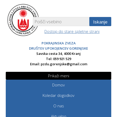
Iskanje
Dostop do stare spletne strani
POKRAJINSKA ZVEZA
DRUŠTEV UPOKOJENCEV GORENJSKE
Savska cesta 34, 4000 Kranj
Tel: 059 921 529
Email:
pzdu.gorenjske@gmail.com
Prikaži meni
Domov
Koledar dogodkov
O nas
Aktualno