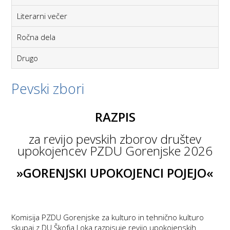
Literarni večer
Ročna dela
Drugo
Pevski zbori
RAZPIS
za revijo pevskih zborov društev
upokojencev PZDU Gorenjske 2026
»GORENJSKI UPOKOJENCI POJEJO«
Komisija PZDU Gorenjske za kulturo in tehnično kulturo
skupaj z DU Škofja Loka razpisuje revijo upokojenskih