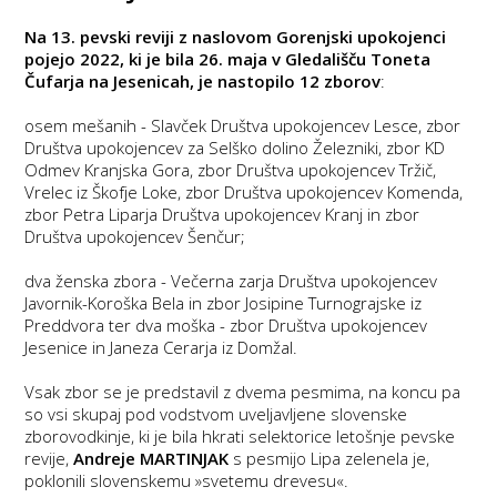
Na 13. pevski reviji z naslovom Gorenjski upokojenci
pojejo 2022, ki je bila 26. maja v Gledališču Toneta
Čufarja na Jesenicah, je nastopilo 12 zborov
:
osem mešanih
- Slavček Društva upokojencev Lesce, zbor
Društva upokojencev za Selško dolino Železniki, zbor KD
Odmev Kranjska Gora, zbor Društva upokojencev Tržič,
Vrelec iz Škofje Loke, zbor Društva upokojencev Komenda,
zbor Petra Liparja Društva upokojencev Kranj in zbor
Društva upokojencev Šenčur;
dva ženska zbora
- Večerna zarja Društva upokojencev
Javornik-Koroška Bela in zbor Josipine Turnograjske iz
Preddvora ter
dva moška
- zbor Društva upokojencev
Jesenice in Janeza Cerarja iz Domžal.
Vsak zbor se je predstavil z dvema pesmima, na koncu pa
so vsi skupaj pod vodstvom uveljavljene slovenske
zborovodkinje, ki je bila hkrati selektorice letošnje pevske
revije,
Andreje MARTINJAK
s pesmijo Lipa zelenela je,
poklonili slovenskemu »svetemu drevesu«.