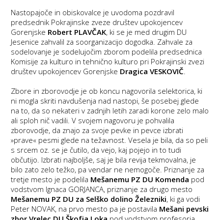
Nastopajoče in obiskovalce je uvodoma pozdravil
predsednik Pokrajinske zveze društev upokojencev
Gorenjske
Robert PLAVČAK
, ki se je med drugim DU
Jesenice zahvalil za soorganizacijo dogodka. Zahvale za
sodelovanje je sodelujočim zborom podelila predsednica
Komisije za kulturo in tehnično kulturo pri Pokrajinski zvezi
društev upokojencev Gorenjske
Dragica VESKOVIČ
.
Zbore in zborovodje je ob koncu nagovorila selektorica, ki
ni mogla skriti navdušenja nad nastopi, še posebej glede
na to, da so nekateri v zadnjih letih zaradi korone zelo malo
ali sploh nič vadili. V svojem nagovoru je pohvalila
zborovodje, da znajo za svoje pevke in pevce izbrati
»prave« pesmi glede na težavnost. Vesela je bila, da so peli
s srcem oz. se je čutilo, da vejo, kaj pojejo in to tudi
občutijo. Izbrati najboljše, saj je bila revija tekmovalna, je
bilo zato zelo težko, pa vendar ne nemogoče. Priznanje za
tretje mesto je podelila
Mešanemu
PZ DU Komenda
pod
vodstvom Ignaca GORJANCA, priznanje za drugo mesto
Mešanemu PZ DU za Selško dolino Železniki
, ki ga vodi
Peter NOVAK, na prvo mesto pa je postavila
Mešani pevski
zbor Vrelec
DU Škofja Loka
pod vodstvom profesorja