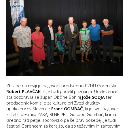
Zbrane na reviji je nagovoril predsednik PZDU Gorenjske
Robert PLAVČAK
, ki je tudi podelil priznanja. Udeležence
sta pozdravila še župan Občine Bohinj
Jože SODJA
ter
predsednik Komisije za kulturo pri Zvezi društev
upokojencev Slovenije
Franc GOMBAČ
, ki je svoj nagovor
začel s pesmijo ZAKAJ BI NE PEL. Gospod Gombač, ki ima
izredno rad petje, zborovsko pa še prav posebej, je tudi
čestital Gorencem za korajžo, da so težavnim in zahtevnim