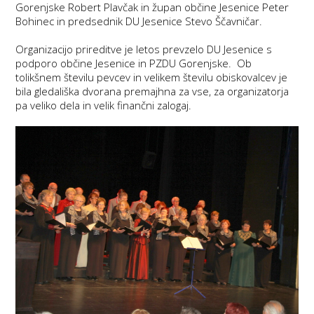
Gorenjske Robert Plavčak in župan občine Jesenice Peter
Bohinec in predsednik DU Jesenice Stevo Ščavničar.
Organizacijo prireditve je letos prevzelo DU Jesenice s
podporo občine Jesenice in PZDU Gorenjske. Ob
tolikšnem številu pevcev in velikem številu obiskovalcev je
bila gledališka dvorana premajhna za vse, za organizatorja
pa veliko dela in velik finančni zalogaj.