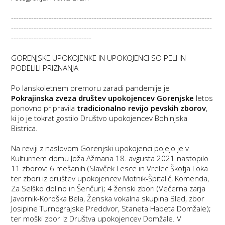
--------------------------------------------------------------------------------
--------------------------------------------------------------------------------
--------------------------------
GORENJSKE UPOKOJENKE IN UPOKOJENCI SO PELI IN
PODELILI PRIZNANJA
Po lanskoletnem premoru zaradi pandemije je
Pokrajinska zveza društev upokojencev Gorenjske
letos
ponovno pripravila
tradicionalno revijo pevskih zborov
,
ki jo je tokrat gostilo Društvo upokojencev Bohinjska
Bistrica.
Na reviji z naslovom Gorenjski upokojenci pojejo je v
Kulturnem domu Joža Ažmana 18. avgusta 2021 nastopilo
11 zborov: 6 mešanih (Slavček Lesce in Vrelec Škofja Loka
ter zbori iz društev upokojencev Motnik-Špitalič, Komenda,
Za Selško dolino in Šenčur); 4 ženski zbori (Večerna zarja
Javornik-Koroška Bela, Ženska vokalna skupina Bled, zbor
Josipine Turnograjske Preddvor, Staneta Habeta Domžale);
ter moški zbor iz Društva upokojencev Domžale. V