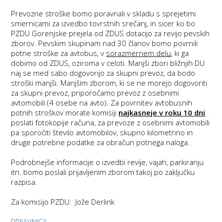
Prevozne stroške bomo poravnali v skladu s sprejetimi
smernicami za izvedbo tovrstnih srečanj, in sicer ko bo
PZDU Gorenjske prejela od ZDUS dotacijo za revijo pevskih
zborov. Pevskim skupinam nad 30 članov bomo povrnili
potne stroške za avtobus, v
sorazmernem delu
, ki ga
dobimo od ZDUS, oziroma v celoti. Manjši zbori bližnjih DU
naj se med sabo dogovorijo za skupni prevoz, da bodo
stroški manjši. Manjšim zborom, ki se ne morejo dogovoriti
za skupni prevoz, priporočamo prevoz z osebnimi
avtomobili (4 osebe na avto). Za povrnitev avtobusnih
potnih stroškov morate komisiji
najkasneje v roku 10 dni
poslati fotokopije računa, za prevoze z osebnimi avtomobili
pa sporočiti število avtomobilov, skupno kilometrino in
druge potrebne podatke za obračun potnega naloga.
Podrobnejše informacije o izvedbi revije, vajah, parkiranju
itn. bomo poslali prijavljenim zborom takoj po zaključku
razpisa.
Za komisijo PZDU: Jože Derlink
PRIJAVNICA