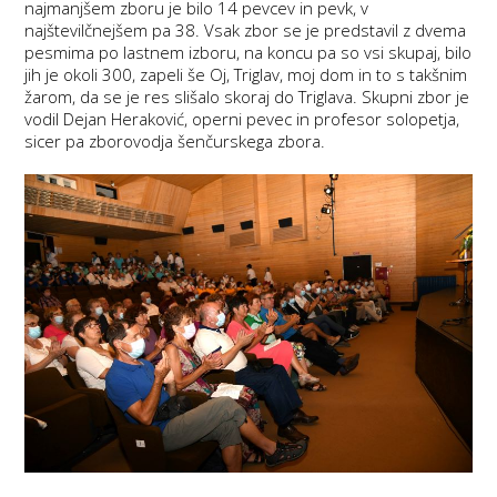
najmanjšem zboru je bilo 14 pevcev in pevk, v
najštevilčnejšem pa 38. Vsak zbor se je predstavil z dvema
pesmima po lastnem izboru, na koncu pa so vsi skupaj, bilo
jih je okoli 300, zapeli še Oj, Triglav, moj dom in to s takšnim
žarom, da se je res slišalo skoraj do Triglava. Skupni zbor je
vodil Dejan Heraković, operni pevec in profesor solopetja,
sicer pa zborovodja šenčurskega zbora.