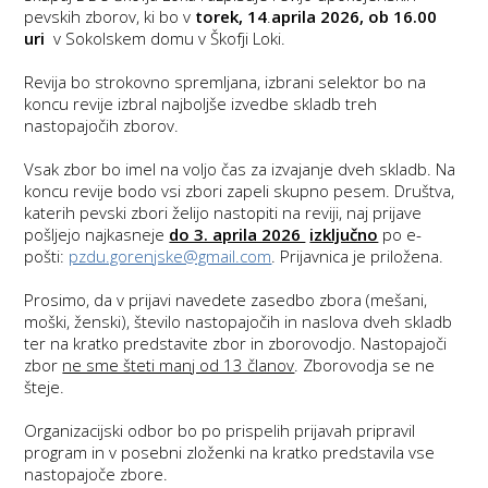
pevskih zborov, ki bo v
torek, 14
.
aprila 2026,
ob
16.00
uri
v Sokolskem domu v Škofji Loki.
Revija bo strokovno spremljana, izbrani selektor bo na
koncu revije izbral najboljše izvedbe skladb treh
nastopajočih zborov.
Vsak zbor bo imel na voljo čas za izvajanje dveh skladb. Na
koncu revije bodo vsi zbori zapeli skupno pesem. Društva,
katerih pevski zbori želijo nastopiti na reviji, naj prijave
pošljejo najkasneje
do 3. aprila 2026
izključno
po e-
pošti:
pzdu.gorenjske@gmail.com
. Prijavnica je priložena.
Prosimo, da v prijavi navedete zasedbo zbora (mešani,
moški, ženski), število nastopajočih in naslova dveh skladb
ter na kratko predstavite zbor in zborovodjo. Nastopajoči
zbor
ne sme šteti manj od 13 članov
. Zborovodja se ne
šteje.
Organizacijski odbor bo po prispelih prijavah pripravil
program in v posebni zloženki na kratko predstavila vse
nastopajoče zbore.