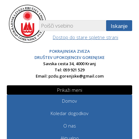
Iskanje
Dostop do stare spletne strani
POKRAJINSKA ZVEZA
DRUŠTEV UPOKOJENCEV GORENJSKE
Savska cesta 34, 4000 Kranj
Tel: 059 921 529
Email:
pzdu.gorenjske@gmail.com
Prikaži meni
Domov
Koledar dogodkov
O nas
Aktualno