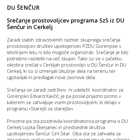
DU ŠENČUR
Srečanje prostovoljcev programa SzS iz DU
Šenčur in Cerkelj
Zaradi slabih zdravstvenih razmer skupnega srečanja
prostovoljcev društev upokojencev PZDU Gorenjske v
letošnjem letu ni bilo mogoče organizirati. Srečanje je bilo
potrebno razdeliti na več skupin. Tako so se v začetku
oktobra srečali v Cerkljah prostovoljci iz DU Šenčur in DU
Cerkelj, ki so si izmenjali izkušnje dela na terenu ter
ugotavljali in predlagali nove zasnove dela.
Srečanja se zaradi zadržkov ni udeležil koordinator za
Gorenjsko Edvard Kavčič, je pa poslal prijazno pismo v
katerem se zahvaljuje vsem prostovoljcem, ki delajo v
programu »Starejši za starejše«.
Prisotne pa sta pozdravila koordinatorica programa iz DU
Cerkelj Lojzka Škerjanec in predsednik društva
upokojencev Šenčur Ciril Sitar. Oba sta se zahvalila za
dosedanje izvrševanje dejavnosti programa in jim zaželela