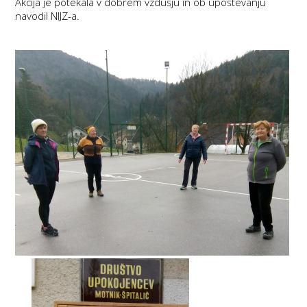
Akcija je potekala v dobrem vzdušju in ob upoštevanju
navodil NIJZ-a.