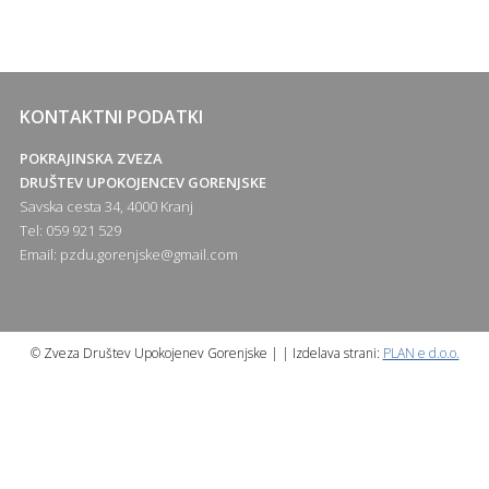
KONTAKTNI PODATKI
POKRAJINSKA ZVEZA
DRUŠTEV UPOKOJENCEV GORENJSKE
Savska cesta 34, 4000 Kranj
Tel: 059 921 529
Email:
pzdu.gorenjske@gmail.com
© Zveza Društev Upokojenev Gorenjske | | Izdelava strani:
PLAN e d.o.o.