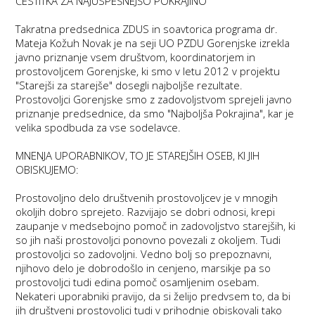
ČESTITKA ZA NAJUSPEŠNEJŠO POKRAJINO
Takratna predsednica ZDUS in soavtorica programa dr.
Mateja Kožuh Novak je na seji UO PZDU Gorenjske izrekla
javno priznanje vsem društvom, koordinatorjem in
prostovoljcem Gorenjske, ki smo v letu 2012 v projektu
"Starejši za starejše" dosegli najboljše rezultate.
Prostovoljci Gorenjske smo z zadovoljstvom sprejeli javno
priznanje predsednice, da smo "Najboljša Pokrajina", kar je
velika spodbuda za vse sodelavce.
MNENJA UPORABNIKOV, TO JE STAREJŠIH OSEB, KI JIH
OBISKUJEMO:
Prostovoljno delo društvenih prostovoljcev je v mnogih
okoljih dobro sprejeto. Razvijajo se dobri odnosi, krepi
zaupanje v medsebojno pomoč in zadovoljstvo starejših, ki
so jih naši prostovoljci ponovno povezali z okoljem. Tudi
prostovoljci so zadovoljni. Vedno bolj so prepoznavni,
njihovo delo je dobrodošlo in cenjeno, marsikje pa so
prostovoljci tudi edina pomoč osamljenim osebam.
Nekateri uporabniki pravijo, da si želijo predvsem to, da bi
jih društveni prostovoljci tudi v prihodnje obiskovali tako