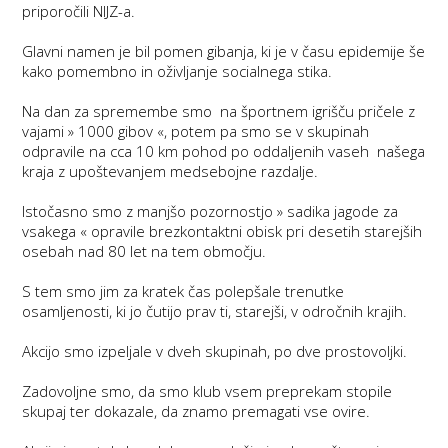
priporočili NIJZ-a.
Glavni namen je bil pomen gibanja, ki je v času epidemije še
kako pomembno in oživljanje socialnega stika.
Na dan za spremembe smo na športnem igrišču pričele z
vajami » 1000 gibov «, potem pa smo se v skupinah
odpravile na cca 10 km pohod po oddaljenih vaseh našega
kraja z upoštevanjem medsebojne razdalje.
Istočasno smo z manjšo pozornostjo » sadika jagode za
vsakega « opravile brezkontaktni obisk pri desetih starejših
osebah nad 80 let na tem območju.
S tem smo jim za kratek čas polepšale trenutke
osamljenosti, ki jo čutijo prav ti, starejši, v odročnih krajih.
Akcijo smo izpeljale v dveh skupinah, po dve prostovoljki.
Zadovoljne smo, da smo klub vsem preprekam stopile
skupaj ter dokazale, da znamo premagati vse ovire.