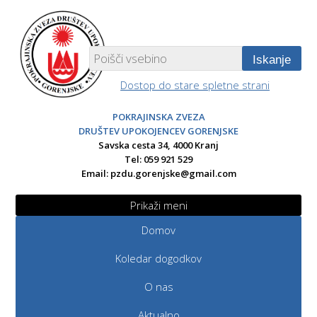
Iskanje
Dostop do stare spletne strani
POKRAJINSKA ZVEZA
DRUŠTEV UPOKOJENCEV GORENJSKE
Savska cesta 34, 4000 Kranj
Tel: 059 921 529
Email:
pzdu.gorenjske@gmail.com
Prikaži meni
Domov
Koledar dogodkov
O nas
Aktualno