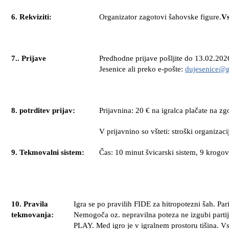
6. Rekviziti:
Organizator zagotovi šahovske figure.
Vs
7.. Prijave
Predhodne prijave pošljite do 1
3
.0
2
.202
Jesenice ali preko e-pošte:
dujesenice@
8. potrditev prijav:
Prijavnina: 20
€ na
igralca
plačate na zg
V prijavnino so všteti: stroški organizaci
9. Tekmovalni sistem:
Čas: 10 minut švicarski sistem,
9
krogov
10. Pravila
Igra se po pravilih FIDE za hitropotezni šah. Par
tekmovanja:
Nemogoča oz. nepravilna poteza ne izgubi partij
PLAY. Med igro je v igralnem prostoru tišina. 