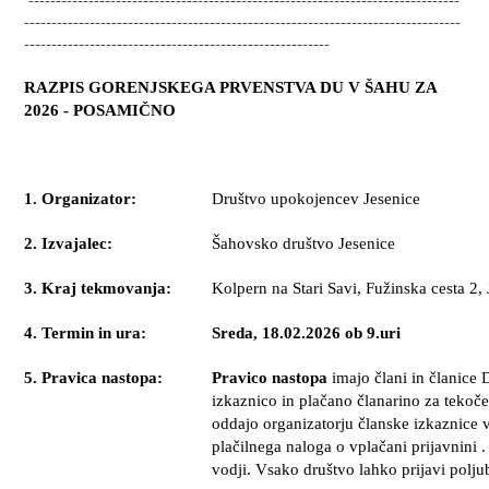
--------------------------------------------------------------------------------
--------------------------------------------------------
RAZPIS GORENJSKEGA PRVENSTVA DU V ŠAHU ZA
2026
- POSAMIČNO
1. Organizator:
Društvo upokojencev Jesenice
2. Izvajalec:
Šahovsko društvo Jesenice
3. Kraj tekmovanja:
Kolpern na Stari Savi, Fužinska cesta 2,
4. Termin in ura:
Sreda, 18
.0
2
.202
6
ob 9.uri
5. Pravica nastopa:
Pravico nastopa
imajo člani in članice
izkaznico in plačano članarino za tekoče
oddajo organizatorju članske izkaznice 
plačilnega naloga o vplačani prijavnini .
vodji. Vsako društvo lahko prijavi polj