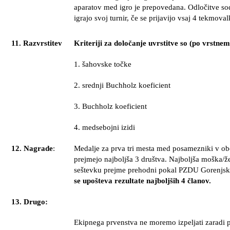
aparatov med igro je prepovedana. Odločitve so
igrajo svoj turnir, če se prijavijo vsaj 4
tekmoval
11. Razvrstitev
Kriteriji za določanje uvrstitve so (po vrstne
1. šahovske točke
2. srednji Buchholz koeficient
3. Buchholz koeficient
4. medsebojni izidi
12. Nagrade
:
Medalje za prva tri mesta med posamezniki v ob
prejmejo najboljša 3 društva. Najboljša moška/ž
seštevku prejme prehodni pokal PZDU Gorenjs
se upošteva rezultate najboljših 4 članov.
13. Drugo:
Ekipnega prvenstva ne moremo izpeljati zaradi 