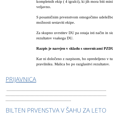
kompletnih ekip ( 4 igralci), ki jih mora biti mi
veljavno.
S posamičnim prvenstvom omogočimo udeležbo 
možnosti sestaviti ekipe.
Za skupno uvrstitev DU pa ostaja isti način in sice
rezultatov vsakega DU.
Razpis je narejen v skladu s smernicami PZD
Kar ni določeno z razpisom, bo opredeljeno v t
pravilniku.
Malica
bo po razglasitvi rezultatov
.
PRIJAVNICA
-------------------------------------------------------------------------------
--------------------------------------------------------------------------------
----------------------------------------------------
BILTEN PRVENSTVA V ŠAHU ZA LETO