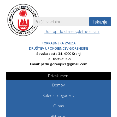
Iskanje
Dostop do stare spletne strani
POKRAJINSKA ZVEZA
DRUŠTEV UPOKOJENCEV GORENJSKE
Savska cesta 34, 4000 Kranj
Tel: 059 921 529
Email:
pzdu.gorenjske@gmail.com
Prikaži meni
Domov
Koledar dogodkov
O nas
Aktualno