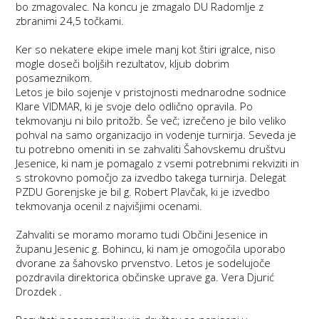
bo zmagovalec. Na koncu je zmagalo DU Radomlje z
zbranimi 24,5 točkami.
Ker so nekatere ekipe imele manj kot štiri igralce, niso
mogle doseči boljših rezultatov, kljub dobrim
posameznikom.
Letos je bilo sojenje v pristojnosti mednarodne sodnice
Klare VIDMAR, ki je svoje delo odlično opravila. Po
tekmovanju ni bilo pritožb. Še več; izrečeno je bilo veliko
pohval na samo organizacijo in vodenje turnirja. Seveda je
tu potrebno omeniti in se zahvaliti Šahovskemu društvu
Jesenice, ki nam je pomagalo z vsemi potrebnimi rekviziti in
s strokovno pomočjo za izvedbo takega turnirja. Delegat
PZDU Gorenjske je bil g. Robert Plavčak, ki je izvedbo
tekmovanja ocenil z najvišjimi ocenami.
Zahvaliti se moramo moramo tudi Občini Jesenice in
županu Jesenic g. Bohincu, ki nam je omogočila uporabo
dvorane za šahovsko prvenstvo. Letos je sodelujoče
pozdravila direktorica občinske uprave ga. Vera Djurić
Drozdek .