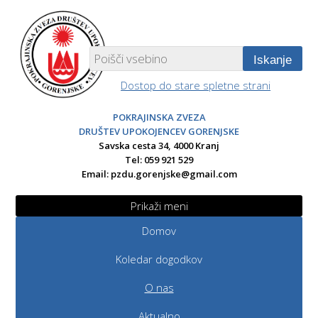
Iskanje
Dostop do stare spletne strani
POKRAJINSKA ZVEZA
DRUŠTEV UPOKOJENCEV GORENJSKE
Savska cesta 34, 4000 Kranj
Tel: 059 921 529
Email:
pzdu.gorenjske@gmail.com
Prikaži meni
Domov
Koledar dogodkov
O nas
Aktualno