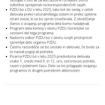
sestajati v živo ali zaradi časovnih omejitev, bomo
odločitve sprejemali na korespondenčnih sejah.
PZDU bo z DU v letu 2025, tako kot do sedaj, v celoti
delovala preko računalniškega sistem in preko spletne
strani zveze, ki se bo sproti osveževala. Z obveščanje
članov o izvajanju programa dela bomo nadaljevali.
Programi dela komisij v okviru PZDU Gorenjske so
sestavni del tega programa.
Nadzorni odbor PZDU bo v okviru svojih pristojnosti
spremljal delo organov PZDU.
Častno razsodišče se bo sestalo in delovalo, če bodo za
to nastali pogoji ali potrebe.
Pisarna PZDU bo v letu 2025 predvidoma delovala
vsako 1. sredo med 9. in 12. uro, oziroma po potrebi,
razen v poletnem času. Delo se bo prilagajalo izvajanju
programov in drugim potrebnim aktivnostim.