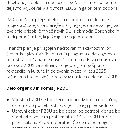
družbenega položaja upokojencev. V ta namen se bomo
dejavno vključevali v aktivnosti ZDUS in ga pri tem podpirali.
PZDU bo še naprej sodelovala in podpirala delovanje
projekta »Starejši za starejše«. Cilj tega je, da se za njegovo
izvajanje pridobi čim več novih DU iz območja Gorenjske in
nudi pomoč tistim, ki jo želijo in so jo potrebni.
Finančni plan je prilagojen načrtovanim aktivnostim, pri
čemer kot glavni vir financiranja programa dela zagotovo
predstavljajo članarine naših članic in sredstva iz naslova
razpisov ZDUS za sofinanciranje programov športa,
rekreacije in kulture in delovanja zveze. V letu 2025
računamo tudi na več sredstev iz naslova delovanja ZDUS.
Delo organov in komisij PZDU:
Vodstvo PZDU se bo srečevalo predvidoma mesečno,
oziroma po potrebi kot razširjeni kolegij predsednika.
Upravni odbor PZDU se bo sestal po potrebi, kjer se bo
sproti obravnavala problematika PZDU in DU ter se
prenašala na ZDUS in obratno. Če se ne bo mogoče