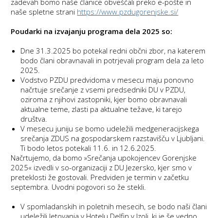
zadevah bomo naše članice obveščali preko e-pošte in
naše spletne strani
https://www.pzdugorenjske.si/
Poudarki na izvajanju programa dela 2025 so:
Dne 31.3.2025 bo potekal redni občni zbor, na katerem
bodo člani obravnavali in potrjevali program dela za leto
2025.
Vodstvo PZDU predvidoma v mesecu maju ponovno
načrtuje srečanje z vsemi predsedniki DU v PZDU,
oziroma z njihovi zastopniki, kjer bomo obravnavali
aktualne teme, zlasti pa aktualne težave, ki tarejo
društva.
V mesecu juniju se bomo udeležili medgeneracijskega
srečanja ZDUS na gospodarskem razstavišču v Ljubljani.
Ti bodo letos potekali 11.6. in 12.6.2025.
Načrtujemo, da bomo »Srečanja upokojencev Gorenjske
2025« izvedli v so-organizaciji z DU Jezersko, kjer smo v
preteklosti že gostovali. Predviden je termin v začetku
septembra. Uvodni pogovori so že stekli.
V spomladanskih in poletnih mesecih, se bodo naši člani
udeležili letovanja v Hotelu Delfin v Izoli, ki je še vedno