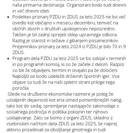
naša primarna destinacija. Organizirani bodo tudi dnevni
in več dnevni izleti.
Podelitev priznanj PZDU in ZDUS za leto 2025 ne bo več
izvedlo kot običajno v mesecu decembru, temveč na
občnih zborih v društvih upokojencev neposredno.
Takšen je bil zadnji sprejeti sklep upravnega odbora.
Razlog je starost in težave z gibanjem posameznikov.
Prejemnikov priznanj za leto 2024 iz PZDU je bilo 70 in 9
ZDUS.
Program dela PZDU za leto 2025 se bo odvijal v terminih
in po programih komisij, ki so že začele z delom. Razpisi
so bili že objavljeni, termini in izvajalci pa že določeni.
Najboljši se bodo udeležili državnih športnih iger. Vse
objave so tudi že na naši spletni strani priloge tega
poročila.
Glede na družbeno ekonomske razmere je poleg že
ustaljenih dejavnosti kot ena izmed pomembnejših nalog,
tako kot do sedaj, spremljanje nastajajoče zakonodaje s
socialnega področja in politika pokojnin ter njihovo
usklajevanje. Zato se bomo z organi ZDUS, skladno z
vsebinskim načrtom dela ZDUS za leto 2025, še naprej
aktivno prizadevali za izboljšanje gmotnega in tudi