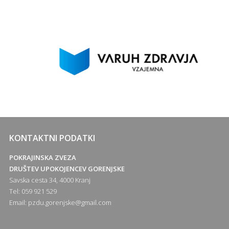
KONTAKTNI PODATKI
POKRAJINSKA ZVEZA
DRUŠTEV UPOKOJENCEV GORENJSKE
Savska cesta 34, 4000 Kranj
Tel: 059 921 529
Email:
pzdu.gorenjske@gmail.com